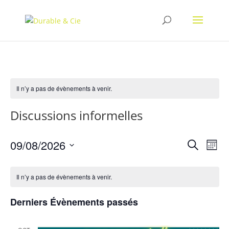
Il n’y a pas de évènements à venir.
Discussions informelles
Recher
Nav
09/08/2026
Recherche
Mois
de
et
Sélectionnez
vue
naviga
une
Év
Il n’y a pas de évènements à venir.
de
date.
vues
Derniers Évènements passés
Évène