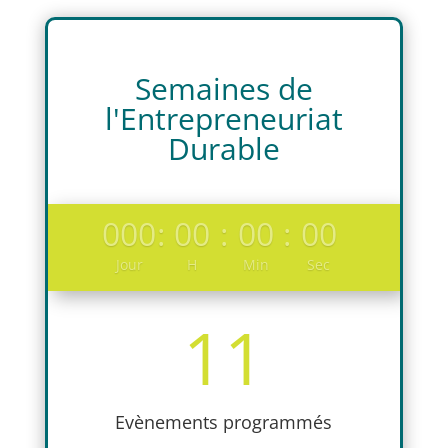
Semaines de
l'Entrepreneuriat
Durable
000
:
00
:
00
:
00
Jour
H
Min
Sec
11
Evènements programmés