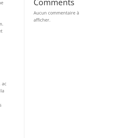
Comments
ae
Aucun commentaire à
afficher.
m.
et
, ac
lla
s