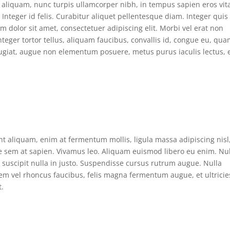
us aliquam, nunc turpis ullamcorper nibh, in tempus sapien eros vit
Integer id felis. Curabitur aliquet pellentesque diam. Integer quis
um dolor sit amet, consectetuer adipiscing elit. Morbi vel erat non
nteger tortor tellus, aliquam faucibus, convallis id, congue eu, qua
feugiat, augue non elementum posuere, metus purus iaculis lectus, 
nt aliquam, enim at fermentum mollis, ligula massa adipiscing nisl
te sem at sapien. Vivamus leo. Aliquam euismod libero eu enim. Nu
n suscipit nulla in justo. Suspendisse cursus rutrum augue. Nulla
orem vel rhoncus faucibus, felis magna fermentum augue, et ultricie
t.